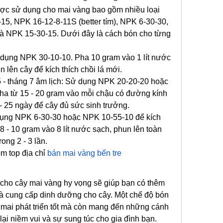
c sử dụng cho mai vàng bao gồm nhiều loại 
5, NPK 16-12-8-11S (better tím), NPK 6-30-30, 
 NPK 15-30-15. Dưới đây là cách bón cho từng 
 dụng NPK 30-10-10. Pha 10 gram vào 1 lít nước 
 lên cây để kích thích chồi lá mới.
 - tháng 7 âm lịch: Sử dụng NPK 20-20-20 hoặc 
Pha từ 15 - 20 gram vào mỗi chậu có đường kính 
 - 25 ngày để cây đủ sức sinh trưởng.
 dụng NPK 6-30-30 hoặc NPK 10-55-10 để kích 
 - 10 gram vào 8 lít nước sạch, phun lên toàn 
ong 2 - 3 lần.
 top địa chỉ 
bán mai vàng bến tre
cho cây mai vàng hy vọng sẽ giúp bạn có thêm 
và cung cấp dinh dưỡng cho cây. Một chế độ bón 
 mai phát triển tốt mà còn mang đến những cánh 
ại niềm vui và sự sung túc cho gia đình bạn. 