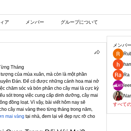
ィア
メンバー
グループについて
メンバ
Rub
han
Từng Tháng
 tượng của mùa xuân, mà còn là một phần 
Ra
 Nguyên Đán. Để có được những cánh hoa mai nở 
le
iệc chăm sóc và bón phân cho cây mai là cực kỳ 
iếu sót trong việc cung cấp dinh dưỡng, cây mai 
Nan
ng đồng loạt. Vì vậy, bài viết hôm nay sẽ 
すべての
o cây mai vàng theo từng tháng trong năm, 
n mai vàng
 tại nhà, đem lại vẻ đẹp rực rỡ cho 