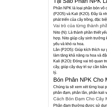
Tại Sao Phân NPK Lạ
Phân NPK là loại phân bón vô c
(P2O5) và Kali (K2O). Đây là nh
phát triển của cây trồng, đặc bi
Vai trò của từng thành ph
Nito (N): Là thành phần thiết yế
hợp. Nito giúp cây sinh trưởng k
yếu và khó ra hoa.
Lân (P2O5): Giúp kích thích sự 
làm tăng khả năng ra hoa và đậu
Kali (K2O): Đóng vai trò quan tr
cây, giúp cây duy trì sự cân bằ
lý.
Bón Phân NPK Cho 
Chúng ta sẽ xem xét từng loại 
phân đạm, phân lân, phân kali 
Cách Bón Đạm Cho Cây 
Phân đạm thường được sử dụng 