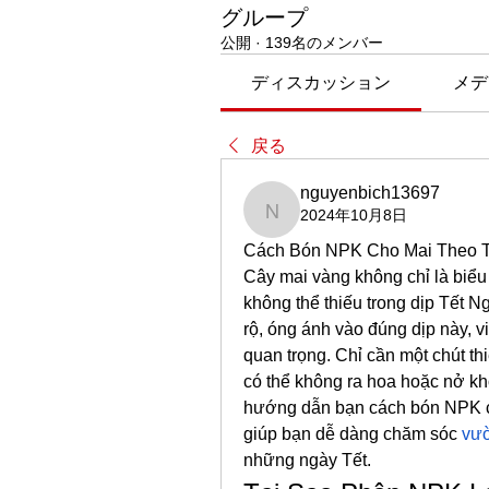
グループ
公開
·
139名のメンバー
ディスカッション
メデ
戻る
nguyenbich13697
2024年10月8日
nguyenbich13697
Cách Bón NPK Cho Mai Theo 
Cây mai vàng không chỉ là biểu
không thể thiếu trong dịp Tết
rộ, óng ánh vào đúng dịp này, v
quan trọng. Chỉ cần một chút th
có thể không ra hoa hoặc nở khô
hướng dẫn bạn cách bón NPK ch
giúp bạn dễ dàng chăm sóc 
vườ
những ngày Tết.