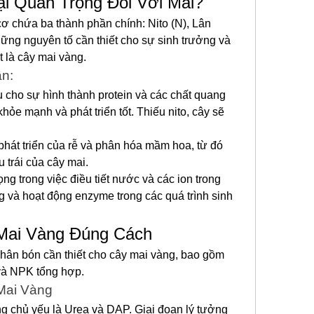
i Quan Trọng Đối Với Mai?
ơ chứa ba thành phần chính: Nito (N), Lân 
ững nguyên tố cần thiết cho sự sinh trưởng và 
ệt là cây mai vàng.
ần:
u cho sự hình thành protein và các chất quang 
hỏe mạnh và phát triển tốt. Thiếu nito, cây sẽ 
phát triển của rễ và phân hóa mầm hoa, từ đó 
 trái của cây mai.
ọng trong việc điều tiết nước và các ion trong 
ng và hoạt động enzyme trong các quá trình sinh 
Mai Vàng Đúng Cách
phân bón cần thiết cho cây mai vàng, bao gồm 
và NPK tổng hợp.
Mai Vàng
chủ yếu là Urea và DAP. Giai đoạn lý tưởng 