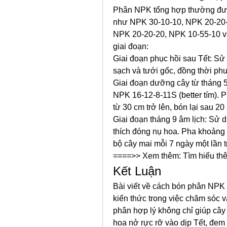
Phân NPK tổng hợp thường đượ
như NPK 30-10-10, NPK 20-20-1
NPK 20-20-20, NPK 10-55-10 và
giai đoạn:
Giai đoạn phục hồi sau Tết: Sử
sạch và tưới gốc, đồng thời phun
Giai đoạn dưỡng cây từ tháng 5
NPK 16-12-8-11S (better tím). 
từ 30 cm trở lên, bón lại sau 20
Giai đoạn tháng 9 âm lịch: Sử
thích đóng nụ hoa. Pha khoảng 8
bộ cây mai mỗi 7 ngày một lần tr
====>> Xem thêm: Tìm hiểu thêm
Kết Luận
Bài viết về cách bón phân NPK 
kiến thức trong việc chăm sóc 
phân hợp lý không chỉ giúp cây
hoa nở rực rỡ vào dịp Tết, đem l