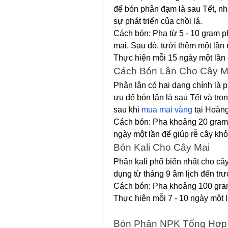
để bón phân đạm là sau Tết, nhằ
sự phát triển của chồi lá.
Cách bón: Pha từ 5 - 10 gram ph
mai. Sau đó, tưới thêm một lần
Thực hiện mỗi 15 ngày một lần 
Cách Bón Lân Cho Cây M
Phân lân có hai dạng chính là p
ưu để bón lân là sau Tết và tron
sau khi 
mua mai vàng
 tại Hoàn
Cách bón: Pha khoảng 20 gram p
ngày một lần để giúp rễ cây kh
Bón Kali Cho Cây Mai
Phân kali phổ biến nhất cho câ
dụng từ tháng 9 âm lịch đến trư
Cách bón: Pha khoảng 100 gram 
Thực hiện mỗi 7 - 10 ngày một lầ
Bón Phân NPK Tổng Hợp