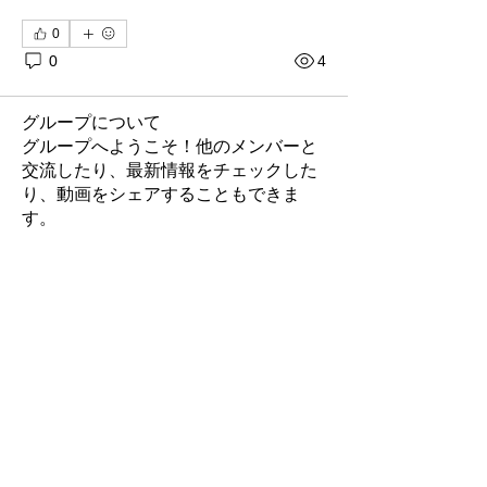
0
0
4
グループについて
グループへようこそ！他のメンバーと
交流したり、最新情報をチェックした
り、動画をシェアすることもできま
す。
メンバー
Rubye Morales
フォロー
hanoi phoco
フォロー
Ra He
フォロー
leem mee
フォロー
Nancy Smith
フォロー