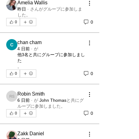
Amelia Wallis
昨日
·
さんがグループに参加しま
した。
0
0
chan cham
4 日前
·
が
他3名と共にグループに参加しまし
た
。
0
0
Robin Smith
Robin Smith
6 日前
·
が
John Thomas
と共にグ
ループに参加しました
。
0
0
Zakk Daniel