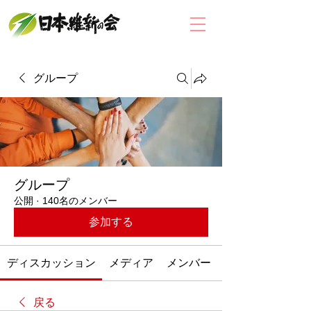
グループ
グループ
公開
·
140名のメンバー
参加する
ディスカッション
メディア
メンバー
戻る