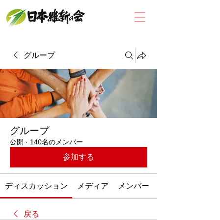
グループ
グループ
公開
·
140名のメンバー
参加する
ディスカッション
メディア
メンバー
戻る