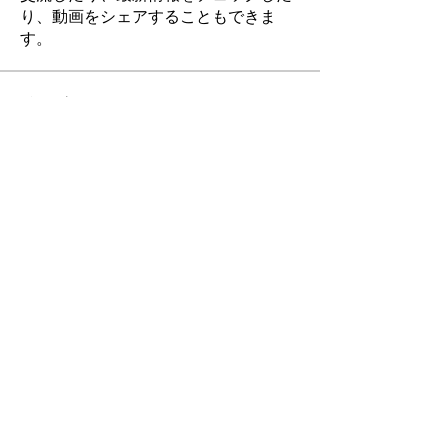
り、動画をシェアすることもできま
す。
メンバー
Rubye Morales
フォロー
hanoi phoco
フォロー
Ra He
フォロー
leem mee
フォロー
Nancy Smith
フォロー
すべてのメンバーを表示（140名）
おやまだ静香事務所